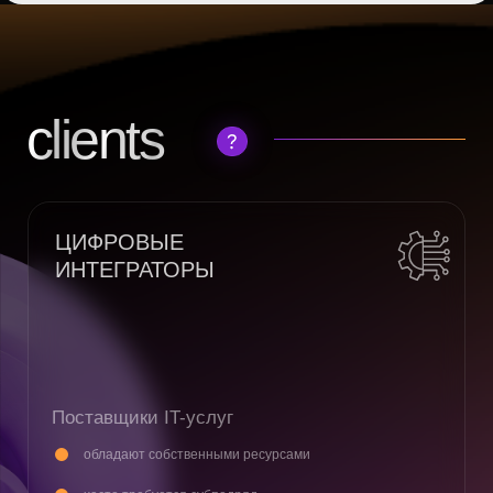
ВЕНДОР-МЕНЕДЖМЕНТ – USA
Платформа для управления закупками
финансовая отчетность, управление контактами,
сотрудничество с поставщиками автоматизация
Кто внедрил:
Procter & Gamble Unilever
ВЕНДОР-МЕНЕДЖМЕНТ – ASIA
Платформа для управления поставками
и цепочкой поставок, включая управление рисками,
производительность поставщиков и стратегическое
взаимодействие