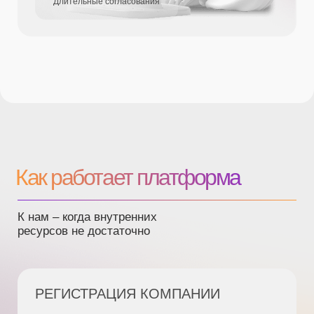
ЦИФРОВЫЕ
ИНТЕГРАТОРЫ
Поставщики IT-услуг
обладают собственными ресурсами
часто требуется субподряд
КОРПОРАТИВНЫЕ
ПАРТНЕРЫ
Мега – компании
разрабатывают свой продукт берут
много услуг на аутсорсе
обладают большим объемом аутсорс-процессов
часто масштабируют штат и нуждаются в