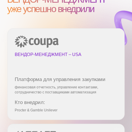
Автоматизация ЭДО
документооборот занимает меньше времени
Снижение расходов
за счет единой системы управления подрядчиками
ЭФФЕКТИВНОЕ
МАСШТАБИРОВАНИЕ
Ресурсы в доступе 24/7
возможность оперативно привлекать доп. IT-ресурсы
Снижение накладных расходов
позволяет избежать затрат на содержание штата