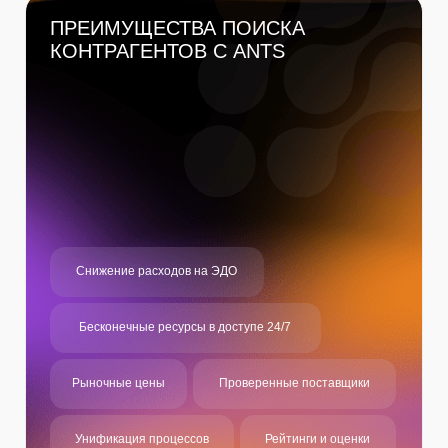
РЕГИСТРАЦИЯ КОМПАНИИ
Регистрация компании
получение статуса компании – клиента и
подписание договора
1
Регистрация менеджеров
IT-менеджер Менеджер по закупкам
РАЗМЕЩЕНИЕ ЗАДАНИЯ
Размещение потребности
данную функцию выполняет it-менеджер
2
Сбор предложений
данную функцию выполняет IT-менеджер