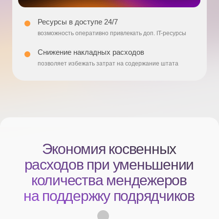
ANTS © Все права защищены 2025.
Свяжитесь с нами
и начните строить будущее вместе
с лучшими IT-партнерами
info@tintan.tech
Связаться с нами