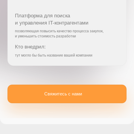
Учтены трудозатраты юриста и бухгалтера / ЗП
менеджера — 150 на руки
Экономия прямых расходов
при увеличении подрядчиков
в 2 раза и уменьшении средней
ставки в год
Объем
с Вендор-
Факт
Экономия
аутсорса
менеджментом
1 мендежер
3 подрядчика
18 900 000
16 800 000
2 100 000
3 инженера
5 мендежер
15 подрядчика
126 000 000
97 650 000
28 350 000
20 инженера
10 мендежер
20 подрядчика
630 000 000
478 800 000
151 200 000
100 инженера