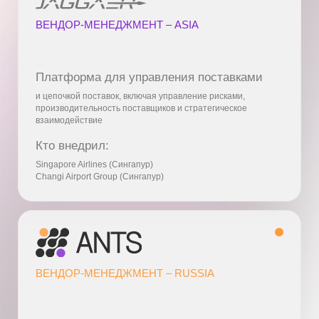
Экономия косвенных
расходов при уменьшении
количества мендежеров
на поддержку подрядчиков
Объем
с Вендор-
Факт
Экономия
аутсорса
менеджментом
1 мендежер
3 подрядчика
3 000 000
3 000 000
0,00
3 инженера
5 мендежер
15 подрядчика
15 800 000
10 600 000
5200 000
20 инженера
10 мендежер
20 подрядчика
36 700 000
23 800 000
12 900 000
100 инженера