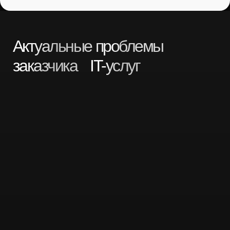
бизнесу сложно получить результат соответствующий бюджету
который на него был заложен
ИЗДЕРЖКИ НА ПОИСК
КОМПЕТЕНТНЫХ СПЕЦИАЛИСТОВ
Длительность вывода специалиста
внутренние процессы не успевают за бизнесом
Трудозатраты на подбор
необходимость проведения большого количества
собеседований