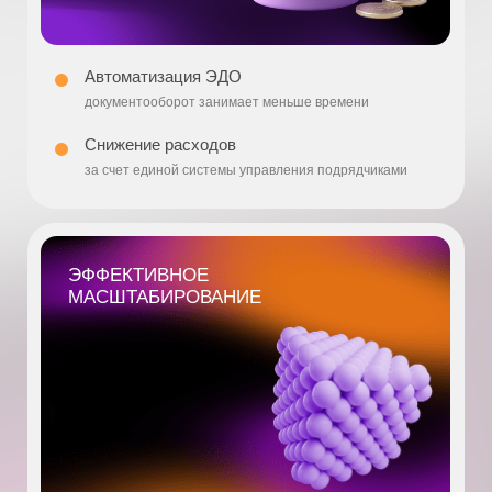
стоимость
период
Модель "Домен"
Стоимость покупки
4 200 000
12 месяцев
Продление
2 100 000
12 месяцев
Поддержка
0
12 месяцев
Интеграция
0
12 месяцев