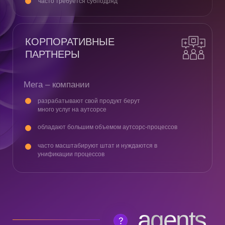
Кто внедрил:
Singapore Airlines (Сингапур)
Changi Airport Group (Сингапур)
ВЕНДОР-МЕНЕДЖМЕНТ – RUSSIA
Платформа для поиска
и управления IT-контрагентами
позволяющая повысить качество процесса закупок,
и уменьшить стоимость разработки
Кто внедрил:
тут могло бы быть название вашей компании