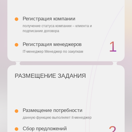
унификации процессов
agents
KEY — АГЕНТЫ
КРУПНЫЕ ПОСТАВЩИКИ
обладают собственными ресурсами
проходят тендерные критерии
готовы браться за масштабные проекты