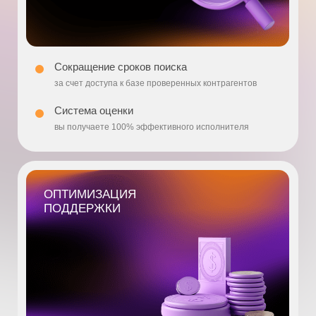
Стоимость в месяц ₽
Максимальное количество ресурсных запросов в месяц
5
Максимально количество откликов по модели аутсорс
5
Максимально количество откликов fixPrice
5
Доступ к рейтингу компаний
Автогенерация заявок на работы и актов
Доступ до фидбека от проверенных экспертов
Доступ к отзывам от экспертов по отраслям
Выбор компаний исполнителей по списку
Констультация / собеседование экспертом
Выбор исполнителей по критериям
Услуга "проверка исполнителя"